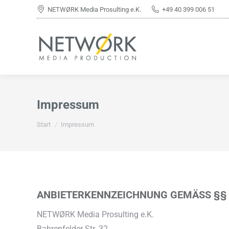
NETWØRK Media Prosulting e.K.
+49 40 399 006 51
Impressum
Sie befinden sich hier:
Start
Impressum
ANBIETERKENNZEICHNUNG GEMÄSS §§ 5
NETWØRK Media Prosulting e.K.
Bahrenfelder Str. 32