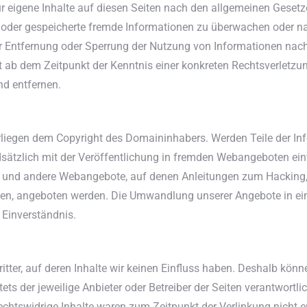
r eigene Inhalte auf diesen Seiten nach den allgemeinen Gesetz
lte oder gespeicherte fremde Informationen zu überwachen oder 
zur Entfernung oder Sperrung der Nutzung von Informationen nac
rst ab dem Zeitpunkt der Kenntnis einer konkreten Rechtsverlet
nd entfernen.
liegen dem Copyright des Domaininhabers. Werden Teile der Inf
dsätzlich mit der Veröffentlichung in fremden Webangeboten einv
es und andere Webangebote, auf denen Anleitungen zum Hacking,
effen, angeboten werden. Die Umwandlung unserer Angebote in ein
 Einverständnis.
itter, auf deren Inhalte wir keinen Einfluss haben. Deshalb kön
stets der jeweilige Anbieter oder Betreiber der Seiten verantwortl
chtswidrige Inhalte waren zum Zeitpunkt der Verlinkung nicht er