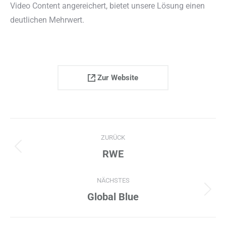
Video Content angereichert, bietet unsere Lösung einen
deutlichen Mehrwert.
Zur Website
Project
ZURÜCK
navigation
Previous
RWE
project:
NÄCHSTES
Next
Global Blue
project: