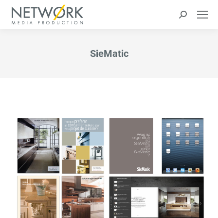
Search:
SieMatic
Sie befinden sich hier: