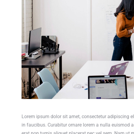
Lorem ipsum dolor sit amet, consectetur adipiscing e
in faucibus. Curabitur ornare lorem a nulla euismod
erat non turpis aliquet placerat nec vel sem. Nam ut