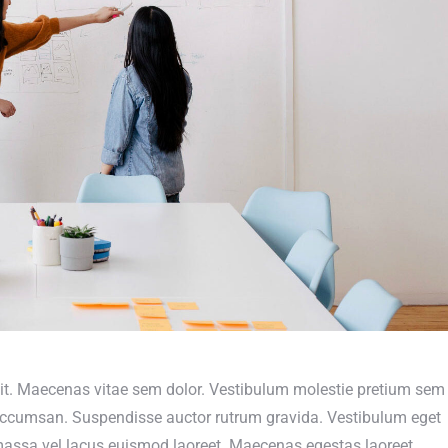
lit. Maecenas vitae sem dolor. Vestibulum molestie pretium sem
 accumsan. Suspendisse auctor rutrum gravida. Vestibulum eget
 massa vel lacus euismod laoreet. Maecenas egestas laoreet