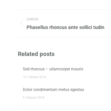
Kommentarnavigation
ZURÜCK
Vorheriger
Phasellus rhoncus ante sollici tudin
Beitrag:
Related posts
Sed rhoncus – ullamcorper mauris
10. Februar 2016
Dolor condimentum metus egestas
3. Februar 2016