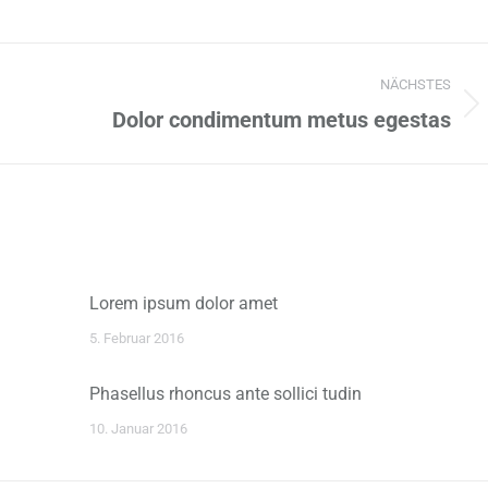
NÄCHSTES
Nächster
Dolor condimentum metus egestas
Beitrag:
Lorem ipsum dolor amet
5. Februar 2016
Phasellus rhoncus ante sollici tudin
10. Januar 2016