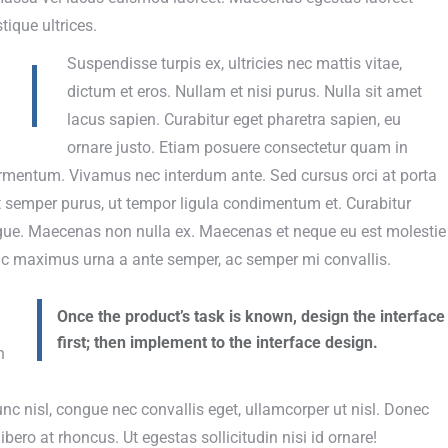
tique ultrices.
Suspendisse turpis ex, ultricies nec mattis vitae,
dictum et eros. Nullam et nisi purus. Nulla sit amet
lacus sapien. Curabitur eget pharetra sapien, eu
ornare justo. Etiam posuere consectetur quam in
ermentum. Vivamus nec interdum ante. Sed cursus orci at porta
t semper purus, ut tempor ligula condimentum et. Curabitur
ugue. Maecenas non nulla ex. Maecenas et neque eu est molestie
unc maximus urna a ante semper, ac semper mi convallis.
Once the product’s task is known, design the interface
first; then implement to the interface design.
n
nc nisl, congue nec convallis eget, ullamcorper ut nisl. Donec
libero at rhoncus. Ut egestas sollicitudin nisi id ornare!