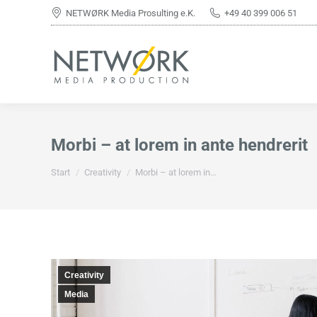
NETWØRK Media Prosulting e.K.
+49 40 399 006 51
Morbi – at lorem in ante hendrerit
Sie befinden sich hier:
Start
Creativity
Morbi – at lorem in…
Creativity
Media